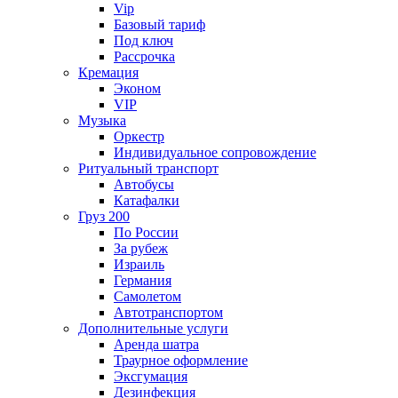
Vip
Базовый тариф
Под ключ
Рассрочка
Кремация
Эконом
VIP
Музыка
Оркестр
Индивидуальное сопровождение
Ритуальный транспорт
Автобусы
Катафалки
Груз 200
По России
За рубеж
Израиль
Германия
Самолетом
Автотранспортом
Дополнительные услуги
Аренда шатра
Траурное оформление
Эксгумация
Дезинфекция