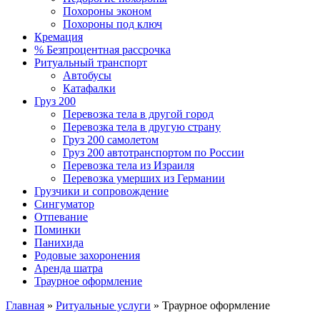
Похороны эконом
Похороны под ключ
Кремация
% Безпроцентная рассрочка
Ритуальный транспорт
Автобусы
Катафалки
Груз 200
Перевозка тела в другой город
Перевозка тела в другую страну
Груз 200 самолетом
Груз 200 автотранспортом по России
Перевозка тела из Израиля
Перевозка умерших из Германии
Грузчики и сопровождение
Сингуматор
Отпевание
Поминки
Панихида
Родовые захоронения
Аренда шатра
Траурное оформление
Главная
»
Ритуальные услуги
»
Траурное оформление