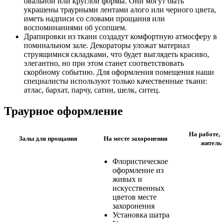
овальной или круглой формы. Они могут быть
украшены траурными лентами алого или черного цвета,
иметь надписи со словами прощания или
воспоминаниями об усопшем.
Драпировки из ткани создадут комфортную атмосферу в
поминальном зале. Декораторы уложат материал
струящимися складками, что будет выглядеть красиво,
элегантно, но при этом станет соответствовать
скорбному событию. Для оформления помещения наши
специалисты используют только качественные ткани:
атлас, бархат, парчу, сатин, шелк, ситец.
Траурное оформление
На работе,
Залы для прощания
На месте захоронения
житель
Флористическое
оформление из
живых и
искусственных
цветов месте
захоронения
Установка шатра