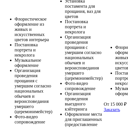
Установка
постамента для
прощания, ваз для
цветов
Флористическое
Постановка
оформление из
портрета и
живых и
некролога
искусственных
Организация
цветов интерьера
проведения
Постановка
прощания с
Флори
портрета и
умершим согласно
оформ
некролога
национальных
живых
Музыкальное
обычаев и
искус
оформление
вероисповедания
цвето
Организация
умершего
Поста
проведения
(церемонимейстер)
портре
прощания с
Фото-видео
некро
умершим согласно
сопровождение
Музык
национальных
Организация
оформ
обычаев и
проведения
вероисповедания
выездного
От 15 000 ₽
умершего
кэйтеринга
Заказать
(церемонимейстер)
Оформление места
Фото-видео
для приглашенных
сопровождение
(предоставление