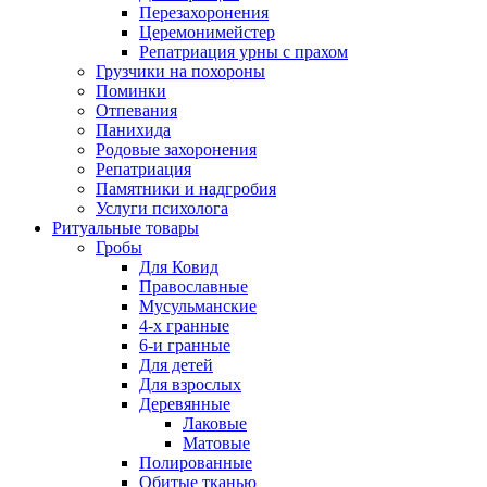
Перезахоронения
Церемонимейстер
Репатриация урны с прахом
Грузчики на похороны
Поминки
Отпевания
Панихида
Родовые захоронения
Репатриация
Памятники и надгробия
Услуги психолога
Ритуальные товары
Гробы
Для Ковид
Православные
Мусульманские
4-х гранные
6-и гранные
Для детей
Для взрослых
Деревянные
Лаковые
Матовые
Полированные
Обитые тканью