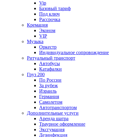
Vip
Базовый тариф
Под ключ
Рассрочка
Кремация
Эконом
VIP
Музыка
Оркестр
Индивидуальное сопровождение
Ритуальный транспорт
Автобусы
Катафалки
Груз 200
По России
За рубеж
Израиль
Германия
Самолетом
Автотранспортом
Дополнительные услуги
Аренда шатра
Траурное оформление
Эксгумация
Дезинфекция