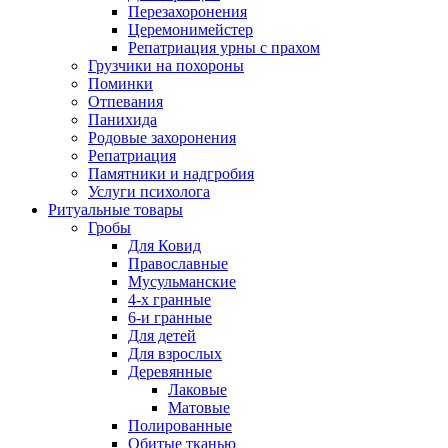
Перезахоронения
Церемонимейстер
Репатриация урны с прахом
Грузчики на похороны
Поминки
Отпевания
Панихида
Родовые захоронения
Репатриация
Памятники и надгробия
Услуги психолога
Ритуальные товары
Гробы
Для Ковид
Православные
Мусульманские
4-х гранные
6-и гранные
Для детей
Для взрослых
Деревянные
Лаковые
Матовые
Полированные
Обитые тканью