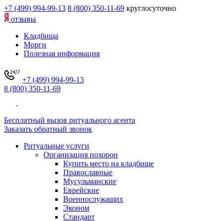
+7 (499) 994-99-13
8 (800) 350-11-69
круглосуточно
отзывы
Кладбища
Морги
Полезная информация
+7 (499) 994-99-13
8 (800) 350-11-69
Бесплатный вызов ритуального агента
Заказать обратный звонок
Ритуальные услуги
Организация похорон
Купить место на кладбище
Православные
Мусульманские
Еврейские
Военнослужащих
Эконом
Стандарт